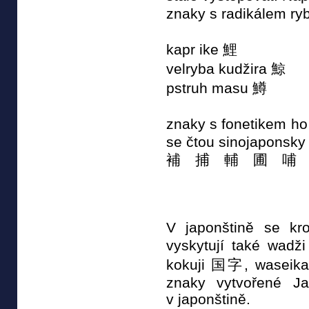
znaky s radikálem r
kapr ike 鯉
velryba kudžira 鯨
pstruh masu 鱒
znaky s fonetikem h
se čtou sinojaponsky
補 捕 輔 圃 哺
V japonštině se kr
vyskytují také wad
kokuji 国字, waseik
znaky vytvořené Ja
v japonštině.