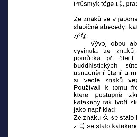
Průsmyk tóge 峠, pra
Ze znaků se v japons
slabičné abecedy:
がな.
Vývoj obou abece
vyvinula ze znaků,
pomůcka při čtení
buddhistických sút
usnadnění čtení a m
si vedle znaků vep
Používali k tomu f
které postupně zk
katakany tak tvoří z
jako například:
Ze znaku 久 se stalo
z 甫 se stalo kataka