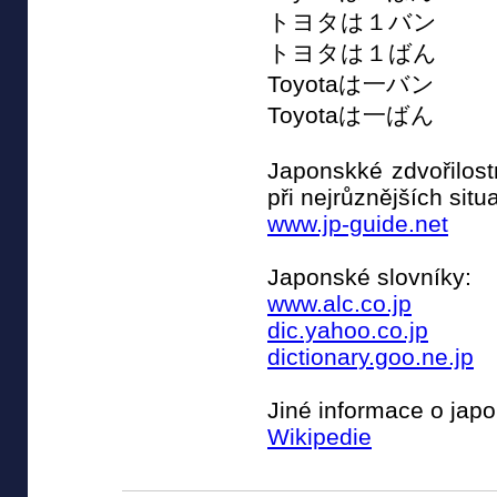
トヨタは１バン
トヨタは１ばん
Toyotaは一バン
Toyotaは一ばん
Japonskké zdvořilost
při nejrůznějších situ
www.jp-guide.net
Japonské slovníky:
www.alc.co.jp
dic.yahoo.co.jp
dictionary.goo.ne.jp
Jiné informace o japo
Wikipedie