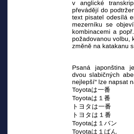
v anglické transkr
převádějí do podtrže
text pisatel odesílá 
mezerníku se objev
kombinacemi a popř
požadovanou volbu, k
změně na katakanu se
Psaná japonština j
dvou slabičných abec
nejlepší" lze napsat 
Toyotaは一番
Toyotaは１番
トヨタは一番
トヨタは１番
Toyotaは１バン
Toyotaは１ばん