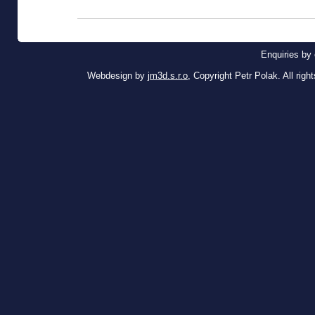
Enquiries by 
Webdesign by
jm3d.s.r.o
, Copyright Petr Polak. All righ