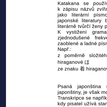
Katakana se použí
k zápisu názvů zvířa
jako literární písm
japonské literatury
literárně tvůrčí ženy 
K vystižení grama
zjednodušené frekv
zaoblené a ladné pís
Např.:
z poměrně složit
hiraganové ほ
ze znaku 着 hiragano
Psaná japonština
japonštiny, je však m
Transkripce se napřík
kdy pisatel užívá sta