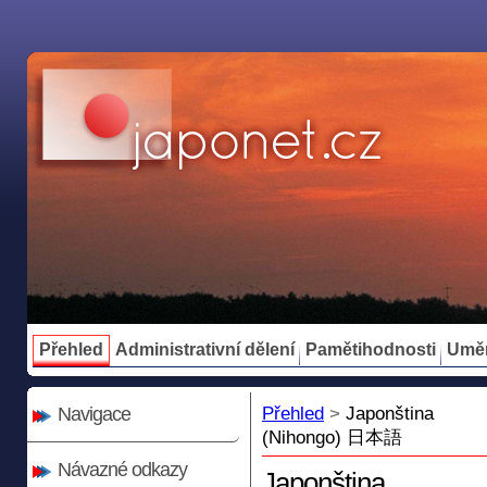
Přehled
Administrativní dělení
Pamětihodnosti
Umě
Navigace
Přehled
>
Japonština
(Nihongo) 日本語
Návazné odkazy
Japonština