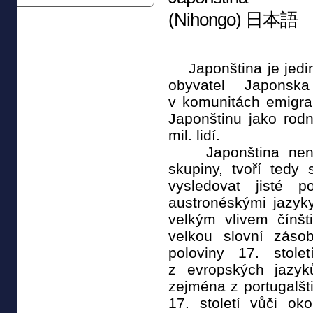
(Nihongo) 日本語
Japonština je jedin
obyvatel Japonsk
v komunitách emigra
Japonštinu jako rod
mil. lidí.
Japonština není 
skupiny, tvoří tedy
vysledovat jisté p
austronéskými jazyky
velkým vlivem čínšt
velkou slovní záso
poloviny 17. stole
z evropských jazyk
zejména z portugalšt
17. století vůči o