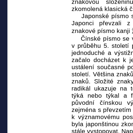
znakovou složenin
zkomolená klasická čí
Japonské písmo se z
Japonci převzali 
znakové písmo kanji
Čínské písmo se vyv
v průběhu 5. století
jednoduché a výstiž
začalo docházet k j
ustálení současné 
století. Většina zna
znaků. Složité znaky
radikál ukazuje na 
týká nebo týkal a 
původní čínskou vý
zejména s převzetím
k významovému posu
byla japonštinou zko
stále vystopovat. Nap