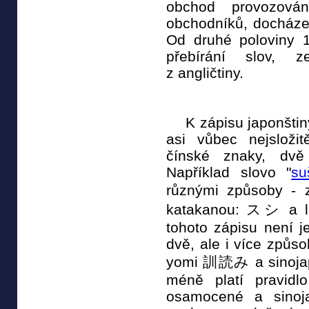
obchod provozován
obchodníků, docházel
Od druhé poloviny 1
přebírání slov, z
z angličtiny.
K zápisu japonštiny 
asi vůbec nejsložit
čínské znaky, dvě
Například slovo "
su
různými způsoby 
katakanou: スシ a lat
tohoto zápisu není j
dvě, ale i více způso
yomi 訓読み a sinojap
méně platí pravidl
osamocené a sinoja