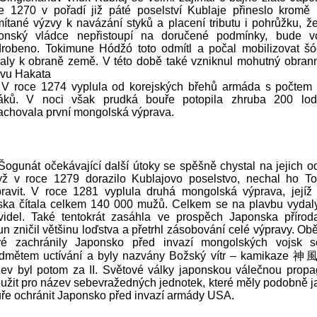
e 1270 v pořadí již páté poselství Kublaje přineslo kromě 
ítané výzvy k navázání styků a placení tributu i pohrůžku, ž
onský vládce nepřistoupí na doručené podmínky, bude v
robeno. Tokimune Hódžó toto odmítl a počal mobilizovat šó
aly k obraně země. V této době také vzniknul mohutný obrann
ivu Hakata
roce 1274 vyplula od korejských břehů armáda s počtem
áků. V noci však prudká bouře potopila zhruba 200 lod
achovala první mongolská výprava.
unát očekávající další útoky se spěšně chystal na jejich od
ž v roce 1279 dorazilo Kublajovo poselstvo, nechal ho T
ravit. V roce 1281 vyplula druhá mongolská výprava, jejíž 
ska čítala celkem 140 000 mužů. Celkem se na plavbu vydal
videl. Také tentokrát zasáhla ve prospěch Japonska příroda
fun zničil většinu loďstva a přetrhl zásobování celé výpravy. Ob
ré zachránily Japonsko před invazí mongolských vojsk s
dmětem uctívání a byly nazvány Božský vítr – kamikaze 神風
ev byl potom za II. Světové války japonskou válečnou prop
užit pro název sebevražedných jednotek, které měly podobně j
ře ochránit Japonsko před invazí armády USA.