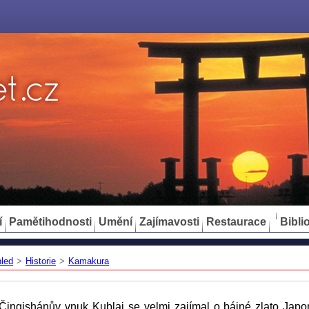
í
Pamětihodnosti
Umění
Zajímavosti
Restaurace
Bibli
hled
>
Historie
>
Kamakura
gishánův vnuk Kublaj se velmi zajímal o bájné zlato Japo