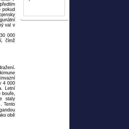
předtím
e pokud
ojensky
gunátní
ý val v
 30 000
í, čímž
ražení.
okimune
invazní
y 4 000
. Letní
ě bouře,
e staly
. Tento
agandou
ako obě