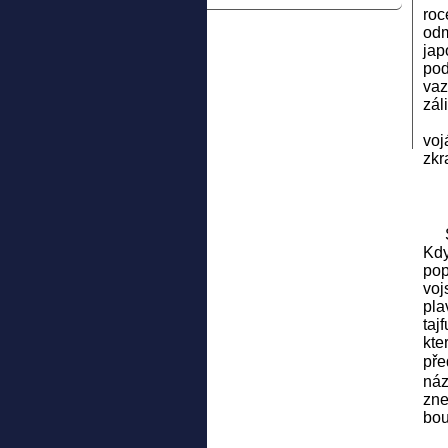
roc
odm
jap
pod
vaz
zál
V 
voj
zkr
Šog
Kdy
pop
voj
pla
taj
kte
pře
náz
zne
bou