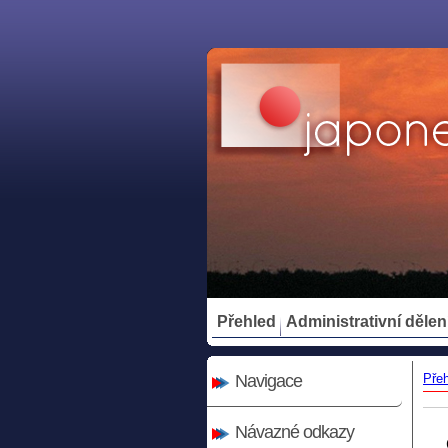
Přehled
Administrativní dělen
Navigace
Pře
Návazné odkazy
Čin