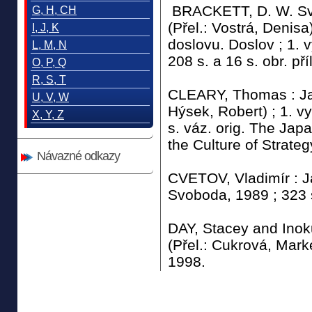
BRACKETT, D. W. Sva
G, H, CH
(Přel.: Vostrá, Denisa
I, J, K
doslovu. Doslov ; 1. v
L, M, N
208 s. a 16 s. obr. pří
O, P, Q
R, S, T
CLEARY, Thomas : Jap
U, V, W
Hýsek, Robert) ; 1. 
X, Y, Z
s. váz. orig. The Jap
the Culture of Strategy
Návazné odkazy
CVETOV, Vladimír : J
Svoboda, 1989 ; 323 
DAY, Stacey and Inoku
(Přel.: Cukrová, Marké
1998.