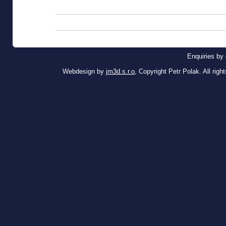
Enquiries by 
Webdesign by
jm3d.s.r.o
, Copyright Petr Polak. All righ