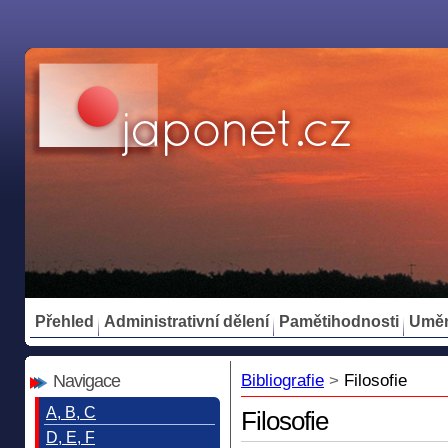
Přehled
Administrativní dělení
Pamětihodnosti
Umě
Navigace
Bibliografie
>
Filosofie
A, B, C
Filosofie
D, E, F