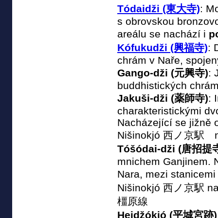
Tódaidži (東大寺)
: M
s obrovskou bronzov
areálu se nachází i
p
Kófukudži (興福寺)
: 
chrám v Naře, spojen
Gango-dži (元興寺)
: 
buddhistických chrá
Jakuši-dži (薬師寺)
: 
charakteristickými d
Nacházející se jižně 
Nišinokjó 西ノ京駅 na t
Tóšódai-dži (唐招提
mnichem Ganjinem. Na
Nara, mezi stanice
Nišinokjó 西ノ京駅 na t
橿原線
Heidžókjó (平城宮跡)