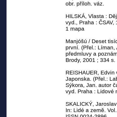
obr. příloh. váz.
HILSKÁ, Vlasta : Děj
vyd., Praha : ČSAV, 
1 mapa
Manjóšú / Deset tisí
první. (Přel.: Líman,
předmluvy a poznáme
Brody, 2001 ; 334 s. 
REISHAUER, Edvin O.
Japonska. (Přel.: La
Sýkora, Jan. autor čá
vyd. Praha : Lidové 
SKALICKÝ, Jaroslav 
In: Lidé a země. Vol
ISSN 0024-2896.