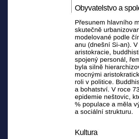
Obyvatelstvo a spol
Přesunem hlavního mě
skutečně urbanizova
modelované podle čí
anu (dnešní Si-an). V
aristokracie, buddhis
spojený personál, ře
byla silně hierarchiz
mocnými aristokratic
roli v politice. Buddhi
a bohatství. V roce 7
epidemie neštovic, k
% populace a měla v
a sociální strukturu.
Kultura