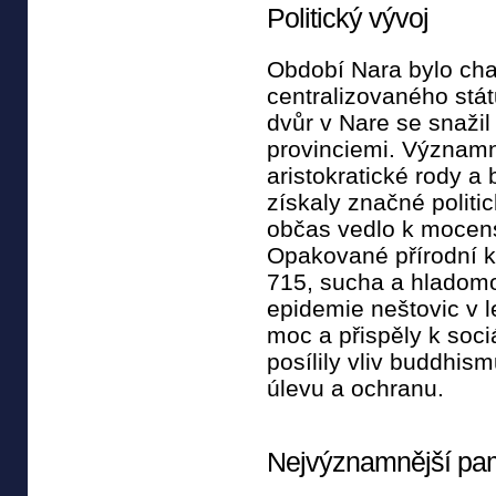
Politický vývoj
Období Nara bylo cha
centralizovaného stá
dvůr v Nare se snažil
provinciemi. Významn
aristokratické rody a 
získaly značné polit
občas vedlo k mocens
Opakované přírodní k
715, sucha a hladomo
epidemie neštovic v l
moc a přispěly k sociá
posílily vliv buddhism
úlevu a ochranu.
Nejvýznamnější pa