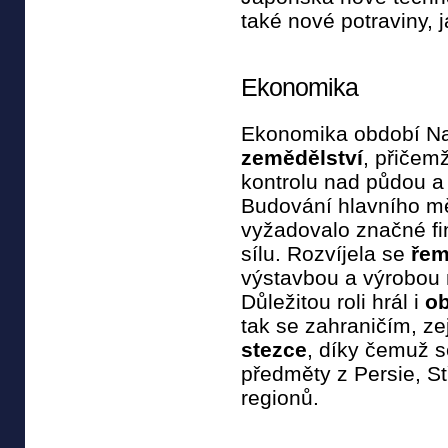
také nové potraviny, 
Ekonomika
Ekonomika období Na
zemědělství
, přičemž
kontrolu nad půdou a
Budování hlavního m
vyžadovalo značné fi
sílu. Rozvíjela se
řem
výstavbou a výrobou
Důležitou roli hrál i
o
tak se zahraničím, z
stezce
, díky čemuž s
předměty z Persie, St
regionů.