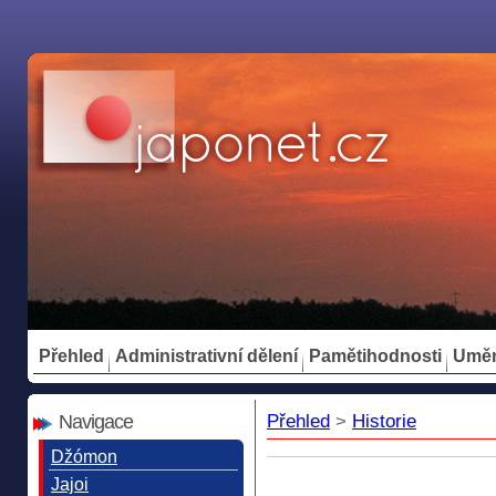
Přehled
Administrativní dělení
Pamětihodnosti
Umě
Navigace
Přehled
>
Historie
Džómon
Jajoi