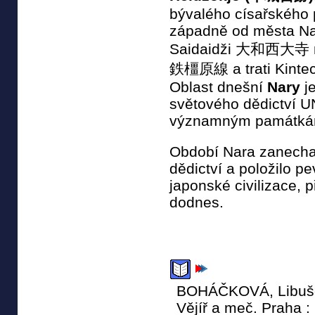
bývalého císařského 
západně od města Nar
Saidaidži 大和西大寺 na 
鉄橿原線 a trati Kint
Oblast dnešní
Nary
j
světového dědictví
významným památkám
Období Nara zanechal
dědictví a položilo p
japonské civilizace, p
dodnes.
BOHÁČKOVÁ, Libuše 
Vějíř a meč. Praha :