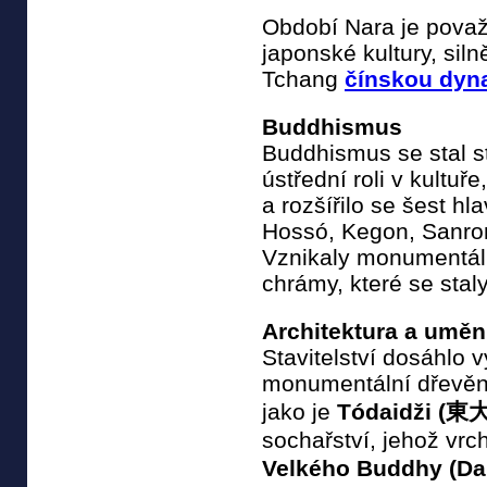
Období Nara je považ
japonské kultury, sil
Tchang
čínskou dyna
Buddhismus
Buddhismus se stal s
ústřední roli v kultuř
a rozšířilo se šest hl
Hossó, Kegon, Sanron
Vznikaly monumentáln
chrámy, které se stal
Architektura a uměn
Stavitelství dosáhlo
monumentální dřevěn
jako je
Tódaidži (東
sochařství, jehož vr
Velkého Buddhy (D