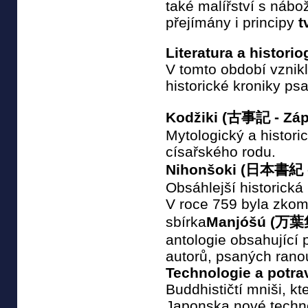
také malířství s nábo
přejímány i principy
t
Literatura a historio
V tomto období vznikly
historické kroniky ps
Kodžiki (古事記 - Zápi
Mytologický a histor
císařského rodu.
Nihonšoki (日本書紀 - 
Obsáhlejší historická
V roce 759 byla zkom
sbírka
Manjóšú (万葉集 -
antologie obsahující
autorů, psaných rano
Technologie a potra
Buddhističtí mniši, kt
Japonska nové techno