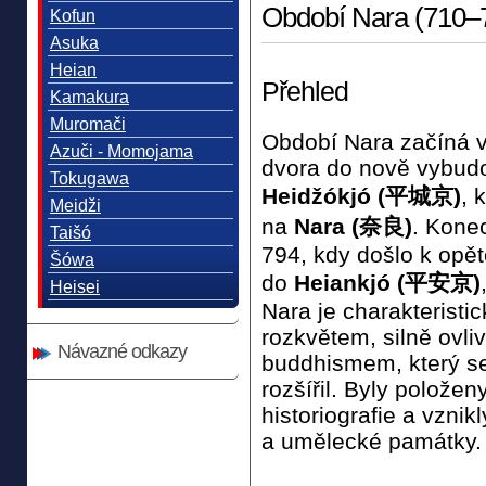
Období Nara (710
Kofun
Asuka
Heian
Přehled
Kamakura
Muromači
Období Nara začíná 
Azuči - Momojama
dvora do nově vybud
Tokugawa
Heidžókjó (平城京)
, 
Meidži
na
Nara (奈良)
. Kone
Taišó
794, kdy došlo k op
Šówa
do
Heiankjó (平安京)
Heisei
Nara je charakteristi
rozkvětem, silně ovl
Návazné odkazy
buddhismem, který se
rozšířil. Byly položen
historiografie a vzni
a umělecké památky.