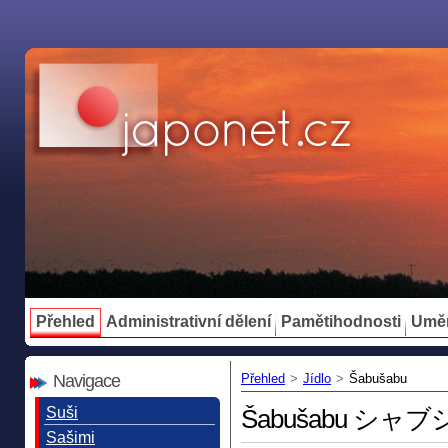
Přehled
Administrativní dělení
Pamětihodnosti
Umě
Navigace
Přehled
>
Jídlo
>
Šabušabu
Suši
Šabušabu シャ
Sašimi