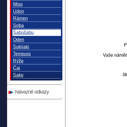
Miso
Udon
Rámen
Soba
Šabušabu
Oden
P
Sukijaki
Tempura
Vaše náměty
Rýže
Čaj
j
Sake
Návazné odkazy