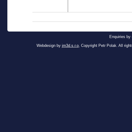
Enquiries by 
Webdesign by
jm3d.s.r.o
, Copyright Petr Polak. All righ